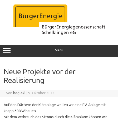
Zum
Inhalt
springen
Menu
Neue Projekte vor der
Realisierung
Von
beg-skl
|
9. Oktober 2011
Auf den Dächern der Kläranlage wollen wir eine PV-Anlage mit
knapp 60 kW bauen.
Mit dem Verbrauch des Stroms durch die Kläranlage können wir