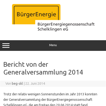
Zum
Inhalt
springen
Menu
Bericht von der
Generalversammlung 2014
Von
beg-skl
|
22. Juni 2014
Trotz der relativ wenigen Sonnenstunden im Jahr 2013 konnten
der Generalversammlung der BürgerEnergiegenossenschaft
Schelklingen eG, die am Freitag den 20.06.2014 statt fand,